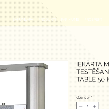
SĀKUMLAPA
PRODUKTI
PAR MUMS
PROSPEKTI
IEKĀRTA 
TESTĒŠAN
TABLE 50 
Quantity
*