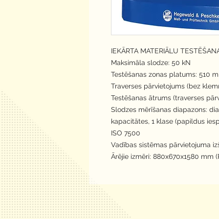
IEKĀRTA MATERIĀLU TESTĒŠANA
Maksimāla slodze: 50 kN
Testēšanas zonas platums: 510 
Traverses pārvietojums (bez kl
Testēšanas ātrums (traverses pār
Slodzes mērīšanas diapazons: dia
kapacitātes, 1 klase (papildus ies
ISO 7500
Vadības sistēmas pārvietojuma izš
Ārējie izmēri: 880x670x1580 mm (P