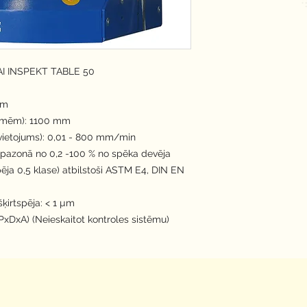
I INSPEKT TABLE 50
mm
emmēm): 1100 mm
vietojums): 0,01 - 800 mm/min
pazonā no 0,2 -100 % no spēka devēja 
pēja 0,5 klase) atbilstoši ASTM E4, DIN EN 
ķirtspēja: < 1 µm
xDxA) (Neieskaitot kontroles sistēmu)