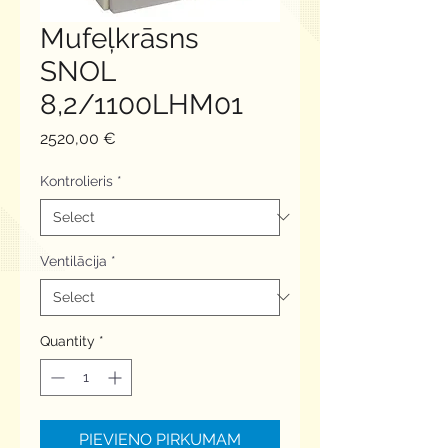
Mufeļkrāsns
SNOL
8,2/1100LHM01
Price
2520,00 €
Kontrolieris
*
Ventilācija
*
Quantity
*
PIEVIENO PIRKUMAM