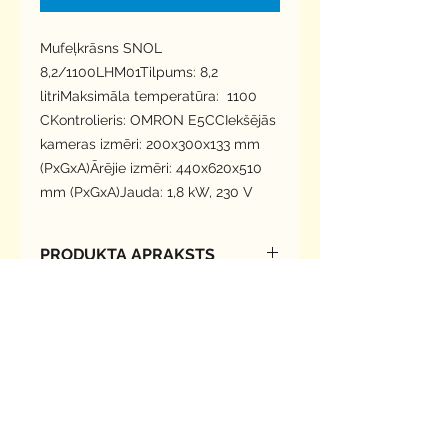
Mufeļkrāsns SNOL 
8,2/1100LHM01Tilpums: 8,2 
litriMaksimāla temperatūra:  1100 
CKontrolieris: OMRON E5CCIekšējās 
kameras izmēri: 200x300x133 mm 
(PxGxA)Ārējie izmēri: 440x620x510 
mm (PxGxA)Jauda: 1,8 kW, 230 V
PRODUKTA APRAKSTS
Augstas precizitātes laboratorijas
OPCIJAS
elektrokrāsns.
Korpuss izgatavots no tērāuda ar
Programmējams kontrolieris
pulvērkrāsojumu RAL 7035.
PIEGĀDES LAIKS
OMRON E5CC-T (8 programmas, 32
Komplektā ietilpst keramiskā
soļi katrā)
pamatne, iekšējā kamera
3-14 dienas ( Ja prece nav pieejama,
Dūmenis ar ventilatoru, papildus
viengabalaina izgatavota no
tad līdz 30 dienām)
kameras ventilācijai
šķiedrmateriāla.