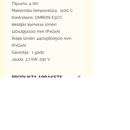
Tilpums: 4 litri

Maksimāla temperatūra:  1100 C

Kontrolieris: OMRON E5CC

Iekšējās kameras izmēri: 
120x295x100 mm (PxGxA)

Ārējie izmēri: 440x560x500 mm 
(PxGxA)

Garantija:  1 gads

Jauda: 3,7 kW, 230 V
PRODUKTA APRAKSTS
Augstas precizitātes laboratorijas
OPCIJAS
elektrokrāsns.
Korpuss izgatavots no tērāuda ar
Programmējams kontrolieris
pulvērkrāsojumu RAL 7035.
PIEGĀDES LAIKS
OMRON E5CC-T (8 programmas, 32
Komplektā ietilpst keramiskā
soļi katrā)
pamatne, iekšējā kamera no
3-14 dienas ( Ja prece nav pieejama,
Dūmenis ar ventilatoru, papildus
keramikas materiāla.
tad līdz 30 dienām)
kameras ventilācijai