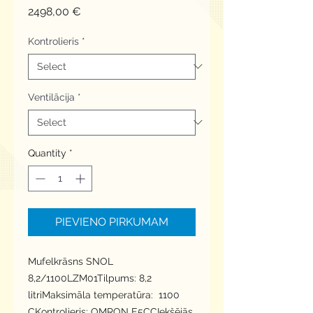
Price
2498,00 €
Kontrolieris
*
Ventilācija
*
Quantity
*
PIEVIENO PIRKUMAM
Mufelkrāsns SNOL 
8,2/1100LZM01Tilpums: 8,2 
litriMaksimāla temperatūra:  1100 
CKontrolieris: OMRON E5CCIekšējās 