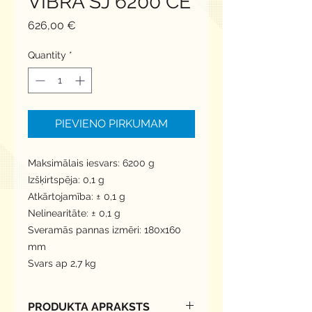
VIBRA SJ 6200 CE
Price
626,00 €
Quantity
*
PIEVIENO PIRKUMAM
Maksimālais iesvars: 6200 g
Izšķirtspēja: 0,1 g
Atkārtojamība: ± 0,1 g
Nelinearitāte: ± 0,1 g
Sveramās pannas izmēri: 180x160 
mm
Svars ap 2,7 kg
PRODUKTA APRAKSTS