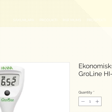
SĀKUMLAPA
PRODUKTI
PAR MUMS
PROSPEKTI
Ekonomisks
GroLine HI
Quantity
*