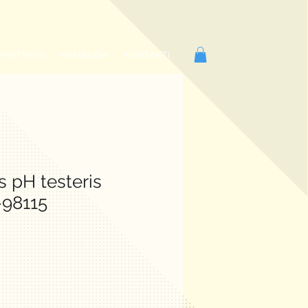
PARTNERI
KOMANDA
KONTAKTI
 pH testeris
-98115