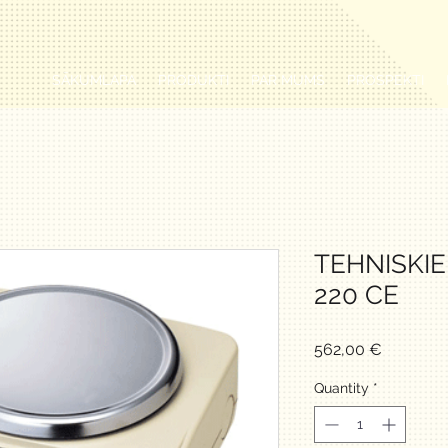
SĀKUMLAPA
PRODUKTI
PAR MUMS
PROSPEKTI
TEHNISKIE
220 CE
Price
562,00 €
Quantity
*