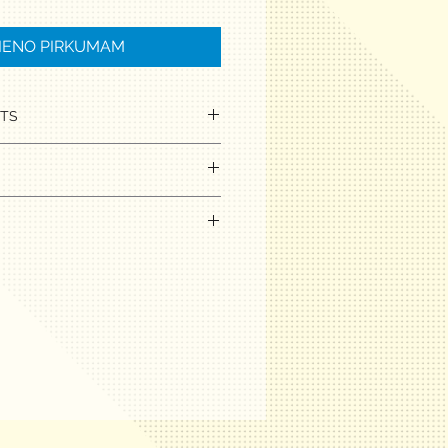
VIENO PIRKUMAM
STS
iskie svari.
ertifikāts par svaru verifikāciju
INI KAM JAUTĀT!