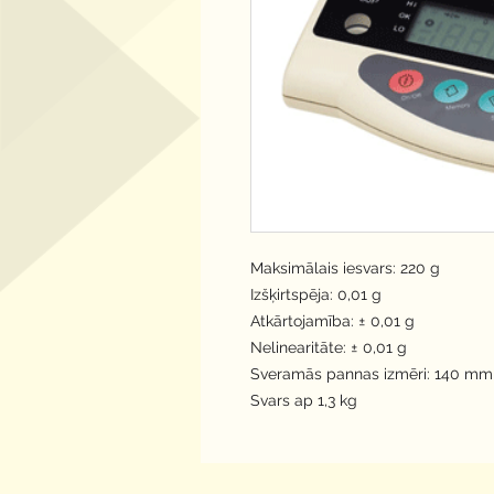
Maksimālais iesvars: 220 g
Izšķirtspēja: 0,01 g
Atkārtojamība: ± 0,01 g
Nelinearitāte: ± 0,01 g
Sveramās pannas izmēri: 140 mm 
Svars ap 1,3 kg